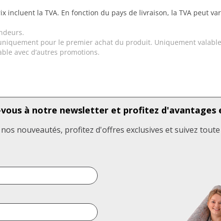
ix incluent la TVA. En fonction du pays de livraison, la TVA peut va
ndeurs.
uniquement pour le premier achat du produit. Uniquement valable
ble avec d’autres promotions.