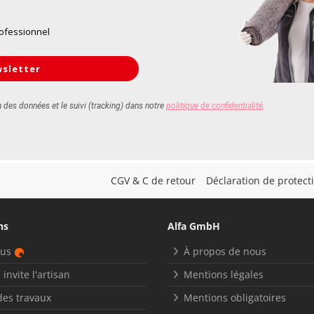
CGV & C de retour
Déclaration de protec
ns
Alfa GmbH
nus
À propos de nous
 invite l'artisan
Mentions légales
des travaux
Mentions obligatoires