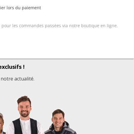
rier lors du paiement
 pour les commandes passées via notre boutique en ligne.