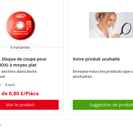
6 Variantes
 Disque de coupe pour
Votre produit souhaité
NOX) à moyeu plat
 section dans boite
Envoyez-nous les produits que 
que
souhaitez.
4 avis
r de 0,80 €/Pièce
Voir le produit
Suggestion de produi
)