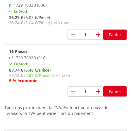
n°: 729 7003B (006)
En Stock
36,29 €
(6,05 €/Pièce)
30,24 €
(5,04 €/Pièce) hors taxe
remove
add
Panier
16 Pièces
n°: 729 7003B (016)
En Stock
87,74 €
(
5,48 €/Pièce
)
73,12 €
(
4,57 €/Pièce
) hors taxe
9 % économie
remove
add
Panier
Tous nos prix incluent la TVA. En fonction du pays de
livraison, la TVA peut varier lors du paiement