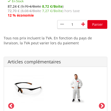
En Stock
87,24 €
(
9,70 €/Boite
8,72 €/Boite
)
72,70 €
(
8,08 €/Boite
7,27 €/Boite
) hors taxe
12 % économie
remove
add
Panier
Tous nos prix incluent la TVA. En fonction du pays de
livraison, la TVA peut varier lors du paiement
Articles complémentaires