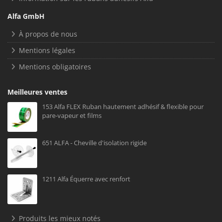
Alfa GmbH
À propos de nous
Mentions légales
Mentions obligatoires
Meilleures ventes
153 Alfa FLEX Ruban hautement adhésif & flexible pour
pare-vapeur et films
651 ALFA - Cheville d'isolation rigide
1211 Alfa Équerre avec renfort
Produits les mieux notés