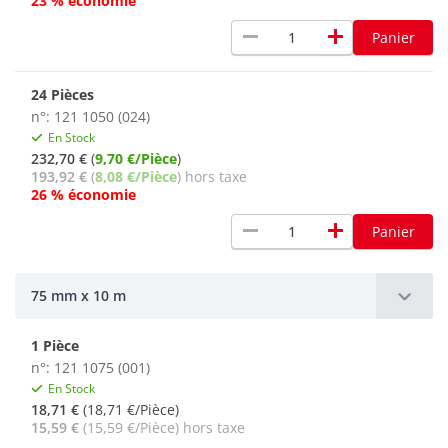
23 % économie
remove
add
Panier
24 Pièces
n°: 121 1050 (024)
En Stock
232,70 €
(
9,70 €/Pièce
)
193,92 €
(
8,08 €/Pièce
) hors taxe
26 % économie
remove
add
Panier
75 mm x 10 m
1 Pièce
n°: 121 1075 (001)
En Stock
18,71 €
(18,71 €/Pièce)
15,59 €
(15,59 €/Pièce) hors taxe