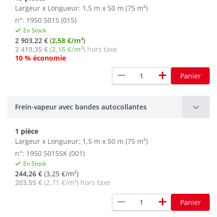
Largeur x Longueur: 1,5 m x 50 m (75 m²)
n°: 1950 5015 (015)
En Stock
2 903,22 €
(
2,58 €/m²
)
2 419,35 €
(
2,15 €/m²
) hors taxe
10 % économie
remove
add
Panier
Frein-vapeur avec bandes autocollantes
1 pièce
Largeur x Longueur: 1,5 m x 50 m (75 m²)
n°: 1950 5015SK (001)
En Stock
244,26 €
(3,25 €/m²)
203,55 €
(2,71 €/m²) hors taxe
remove
add
Panier