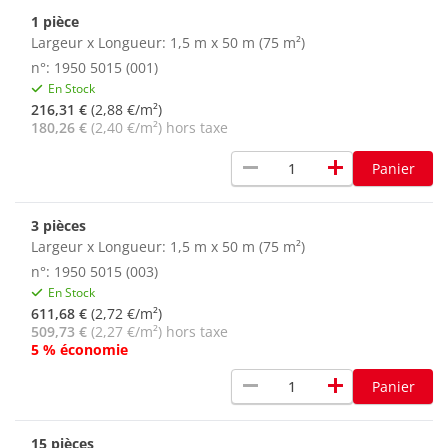
1 pièce
Largeur x Longueur: 1,5 m x 50 m (75 m²)
n°: 1950 5015 (001)
En Stock
216,31 €
(2,88 €/m²)
180,26 €
(2,40 €/m²) hors taxe
remove
add
Panier
3 pièces
Largeur x Longueur: 1,5 m x 50 m (75 m²)
n°: 1950 5015 (003)
En Stock
611,68 €
(2,72 €/m²)
509,73 €
(2,27 €/m²) hors taxe
5 % économie
remove
add
Panier
15 pièces