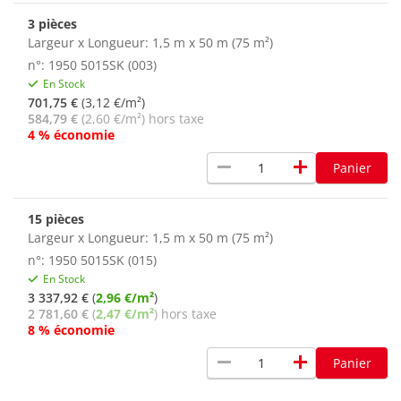
3 pièces
Largeur x Longueur: 1,5 m x 50 m (75 m²)
n°: 1950 5015SK (003)
En Stock
701,75 €
(3,12 €/m²)
584,79 €
(2,60 €/m²) hors taxe
4 % économie
remove
add
Panier
15 pièces
Largeur x Longueur: 1,5 m x 50 m (75 m²)
n°: 1950 5015SK (015)
En Stock
3 337,92 €
(
2,96 €/m²
)
2 781,60 €
(
2,47 €/m²
) hors taxe
8 % économie
remove
add
Panier