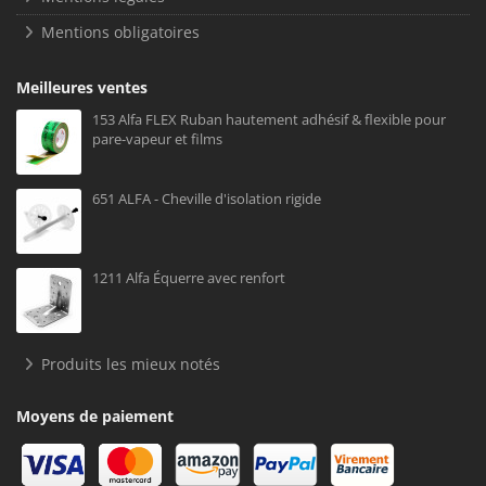
Mentions obligatoires
Meilleures ventes
153 Alfa FLEX Ruban hautement adhésif & flexible pour
pare-vapeur et films
651 ALFA - Cheville d'isolation rigide
1211 Alfa Équerre avec renfort
Produits les mieux notés
Moyens de paiement