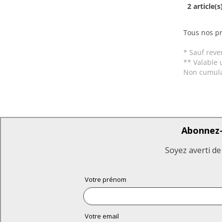
2 article(s
Tous nos pr
* Sauf reve
** Valable 
Non cumula