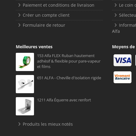
Paiement et conditions de livraison
Le coin 
Créer un compte client
Sélecteu
Formulaire de retour
Informat
Alfa
Meilleures ventes
Moyens de
153 Alfa FLEX Ruban hautement
adhésif & flexible pour pare-vapeur
et films
651 ALFA - Cheville d'isolation rigide
1211 Alfa Équerre avec renfort
Produits les mieux notés