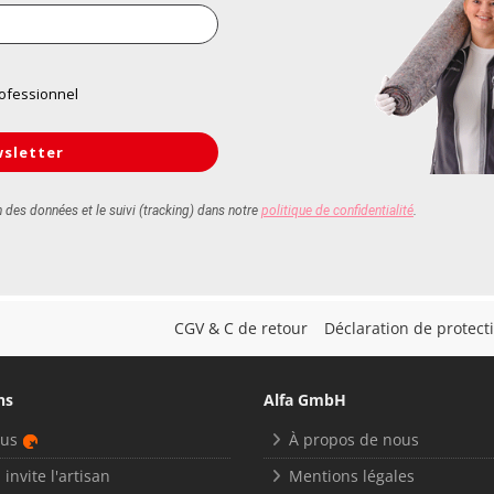
CGV & C de retour
Déclaration de protec
ns
Alfa GmbH
nus
À propos de nous
 invite l'artisan
Mentions légales