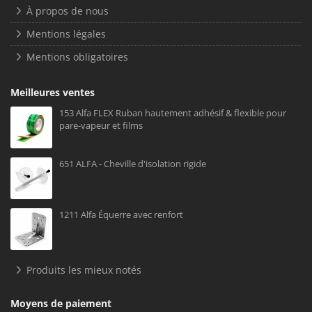
À propos de nous
Mentions légales
Mentions obligatoires
Meilleures ventes
153 Alfa FLEX Ruban hautement adhésif & flexible pour
pare-vapeur et films
651 ALFA - Cheville d'isolation rigide
1211 Alfa Équerre avec renfort
Produits les mieux notés
Moyens de paiement