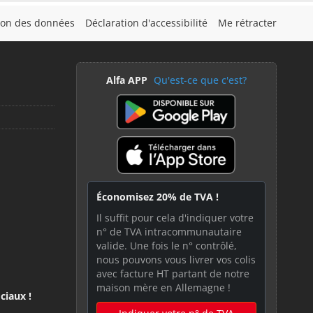
tion des données
Déclaration d'accessibilité
Me rétracter
Alfa APP
Qu'est-ce que c'est?
Économisez 20% de TVA !
Il suffit pour cela d'indiquer votre
n° de TVA intracommunautaire
valide. Une fois le n° contrôlé,
nous pouvons vous livrer vos colis
avec facture HT partant de notre
maison mère en Allemagne !
ciaux !