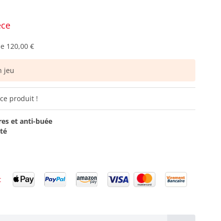
èce
de
120,00 €
 jeu
ce produit !
res et anti-buée
ité
t