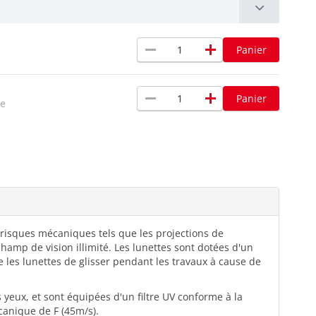
remove
add
Panier
remove
add
Panier
xe
risques mécaniques tels que les projections de
hamp de vision illimité. Les lunettes sont dotées d'un
 les lunettes de glisser pendant les travaux à cause de
eux, et sont équipées d'un filtre UV conforme à la
canique de F (45m/s).