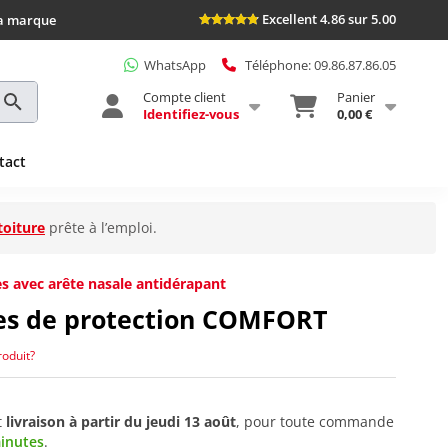
Excellent 4.86 sur 5.00
la marque
WhatsApp
Téléphone: 09.86.87.86.05
Compte client
Panier
Identifiez-vous
0,00 €
tact
toiture
prête à l’emploi.
s avec arête nasale antidérapant
tes de protection COMFORT
roduit?
t
livraison à partir du
jeudi 13 août
, pour toute commande
minutes
.