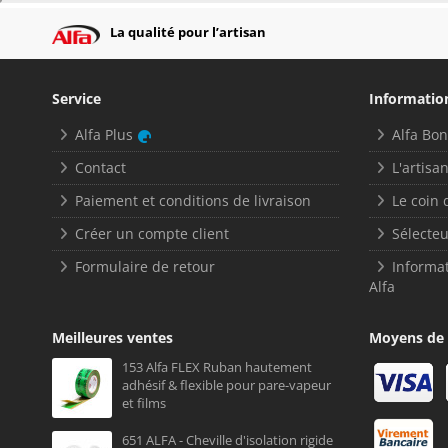
La qualité pour l’artisan
Service
Informatio
Alfa Plus
Alfa Bo
Contact
L'artisan
Paiement et conditions de livraison
Le coin 
Créer un compte client
Sélecteu
Formulaire de retour
Informat
Alfa
Meilleures ventes
Moyens de
153 Alfa FLEX Ruban hautement
adhésif & flexible pour pare-vapeur
et films
651 ALFA - Cheville d'isolation rigide