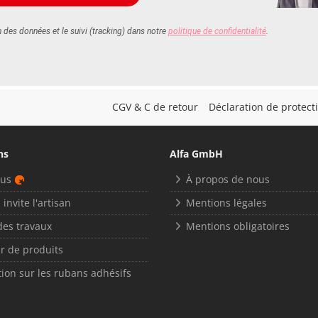
CGV & C de retour
Déclaration de protec
ns
Alfa GmbH
nus
À propos de nous
 invite l'artisan
Mentions légales
des travaux
Mentions obligatoires
r de produits
ion sur les rubans adhésifs