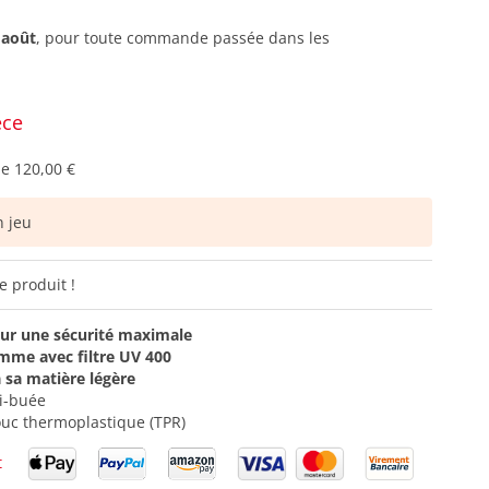
 août
, pour toute commande passée dans les
èce
de
120,00 €
 jeu
e produit !
our une sécurité maximale
amme avec filtre UV 400
 sa matière légère
ti-buée
ouc thermoplastique (TPR)
t