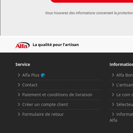
La qualité pour l’artisan
Service
Informatio
Alfa Plus
Alfa Bo
Contact
L'artisan
Paiement et conditions de livraison
Le coin 
Créer un compte client
Sélecteu
Formulaire de retour
Informat
Alfa