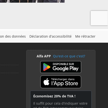
tion des données
Déclaration d'accessibilité
Me rétracter
Alfa APP
Qu'est-ce que c'est?
Économisez 20% de TVA !
Il suffit pour cela d'indiquer votre