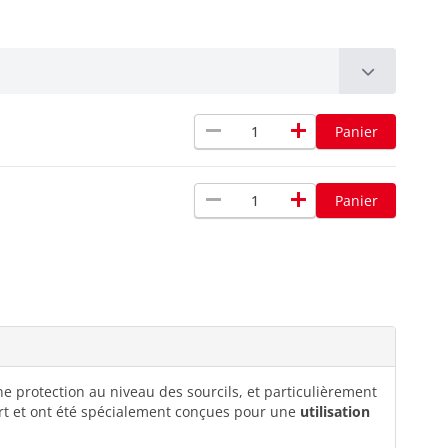
remove
add
Panier
remove
add
Panier
e protection au niveau des sourcils, et particulièrement
 port et ont été spécialement conçues pour une
utilisation