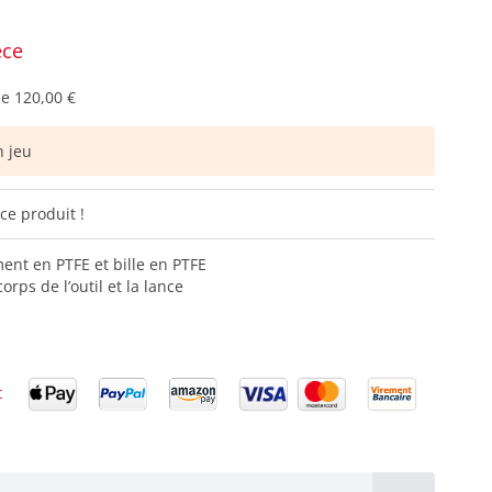
èce
de
120,00 €
 jeu
ce produit !
ent en PTFE et bille en PTFE
rps de l’outil et la lance
t