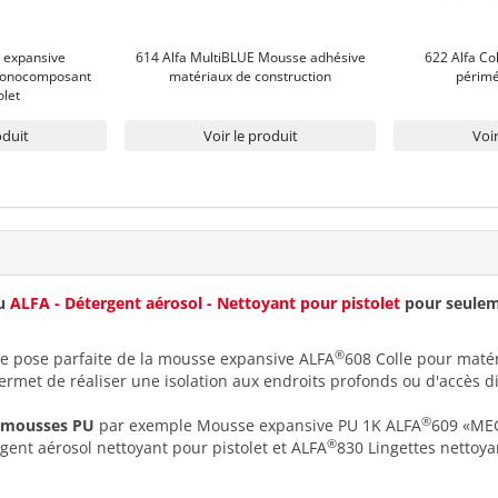
 expansive
614 Alfa MultiBLUE Mousse adhésive
622 Alfa Co
monocomposant
matériaux de construction
périmé
olet
oduit
Voir le produit
Voir
du
ALFA - Détergent aérosol - Nettoyant pour pistolet
pour seuleme
®
ne pose parfaite de la mousse expansive ALFA
608 Colle pour matéri
permet de réaliser une isolation aux endroits profonds ou d'accès dif
®
s mousses PU
par exemple Mousse expansive PU 1K ALFA
609 «MEG
®
gent aérosol nettoyant pour pistolet et ALFA
830 Lingettes nettoy