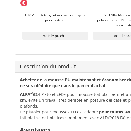
ond PE
618 Alfa Détergent aérosol nettoyant
610 Alfa Mousse
pour pistolet
polyuréthane (PU) 
pour pist
Voir le produit
Voir le pr
Description du produit
Achetez de la mousse PU maintenant et économisez 
ne sera déduite que dans le panier d'achat.
®
ALFA
624
Pistolet «FD» pour mousse toit plat permet u
cm
, évite un travail très pénible en posture délicate et 
plafonds.
Ce pistolet pour mousses PU est adapté
pour toutes le
®
toit plat se nettoie très simplement avec ALFA
618 Déter
Avantages