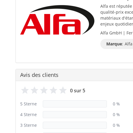
Alfa est réputée
qualité-prix exc
matériaux d'éta
enjeux quotidiens
Alfa GmbH | Fer
Marque
:
Alfa
Avis des clients
0 sur 5
5 Sterne
0 %
4 Sterne
0 %
3 Sterne
0 %