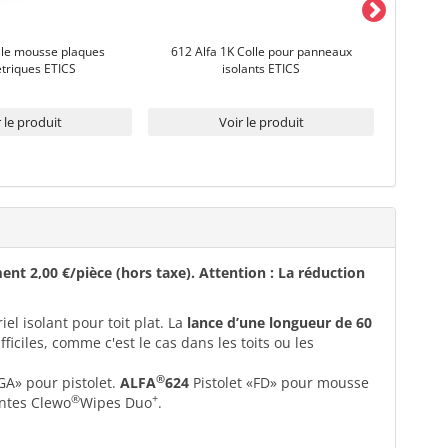
lle mousse plaques
612 Alfa 1K Colle pour panneaux
830 ALFA 
triques ETICS
isolants ETICS
 le produit
Voir le produit
nt 2,00 €/pièce (hors taxe). Attention : La réduction
el isolant pour toit plat. La
lance d’une longueur de 60
ficiles, comme c'est le cas dans les toits ou les
®
A» pour pistolet.
ALFA
624
Pistolet «FD» pour mousse
®
+
antes Clewo
Wipes Duo
.