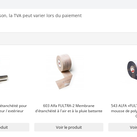
ison, la TVA peut varier lors du paiement
'étanchéité pour
603 Alfa FULTRA-2 Membrane
543 ALFA «FULT
eur / extérieur
d'étanchéité à l'air et à la pluie battante
mousse de poly
oduit
Voir le produit
Voir