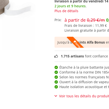
livraison à partir du
vendredi 14
2 jours et 9 heures
.
Plus de détails
à partir de
0,29 €/m
0
Prix:
Frais de livraison :
11,99 €
Livraison gratuite à partir 
Jusqu'à
86 points Alfa Bonus
en
1.715 artisans
font confiance 
Étanche à la pluie battante ju
Conforme à la norme DIN 185
Selon les normes françaises N
Ouvert à la diffusion de vapeu
Haute isolation acoustique et
Voir tous les détails du produi