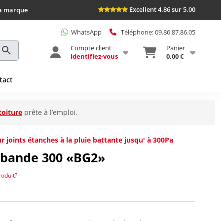
Excellent 4.86 sur 5.00
la marque
WhatsApp
Téléphone: 09.86.87.86.05
Compte client
Panier
Identifiez-vous
0,00 €
tact
toiture
prête à l’emploi.
joints étanches à la pluie battante jusqu' à 300Pa
ibande 300 «BG2»
roduit?