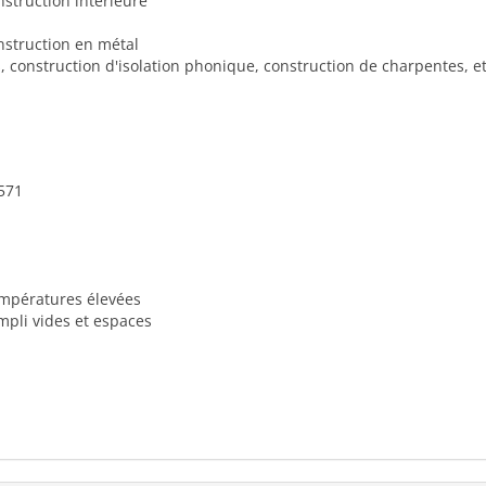
nstruction intérieure
nstruction en métal
 construction d'isolation phonique, construction de charpentes, et
-571
mpératures élevées
mpli vides et espaces