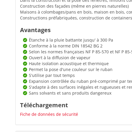
Dans la construction et la pose des fenêtres, finitions co
Construction des façades (même en pierres naturelles)
Maisons à colombages/pans en bois, maison en bois, co
Constructions préfabriquées, construction de containers,
Avantages
Ètanche à la pluie battante jusqu' à 300 Pa
Conforme à la norme DIN 18542 BG 2
Selon les normes françaises NF P 85-570 et NF P 85
Ouvert à la diffusion de vapeur
Haute isolation acoustique et thermique
Permet la pose d'une couleur sur le ruban
S'utilise par tout temps
Expansion contrôlée du ruban pré-comprimé par te
S'adapte à des surfaces inégales et rugueuses et re
Sans solvants et sans produits dangereux
Téléchargement
Fiche de données de sécurité