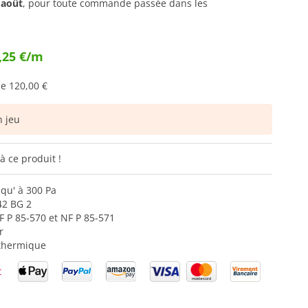
 août
, pour toute commande passée dans les
,25 €/m
de
120,00 €
 jeu
à ce produit !
squ' à 300 Pa
42 BG 2
F P 85-570 et NF P 85-571
r
 thermique
t