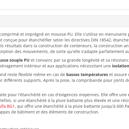
comprimé et imprégné en mousse-PU. Elle s'utilise en menuiserie
ent conçue pour étanchéifier selon les directives DIN 18542, étanche
 résultats dans la construction de conteneurs, la construction antib
rption des mouvements, de sorte qu'elle s'adapte parfaitement aux
sse souple PU
et convainc par sa grande longévité et sa résistance
aménagement intérieur et aux applications nécessitant une
isolatio
and reste flexible même en cas de
basses températures
et assure 
r différents supports. Après la pose, la compribande pour joints do
aite pour l'étanchéité en cas d'exigences moyennes. Elle offre une é
outefois, si une étanchéité à la pluie battante plus élevée et une r
lfa BG1
, qui offre une étanchéité à la pluie battante jusqu'à 600 P
oppes de bâtiment et des éléments de construction.