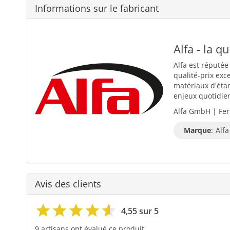
Informations sur le fabricant
Alfa - la q
Alfa est réputée
qualité-prix exc
matériaux d'éta
enjeux quotidiens
Alfa GmbH | Fer
Marque
:
Alfa
Avis des clients
4,55 sur 5
9 artisans ont évalué ce produit.