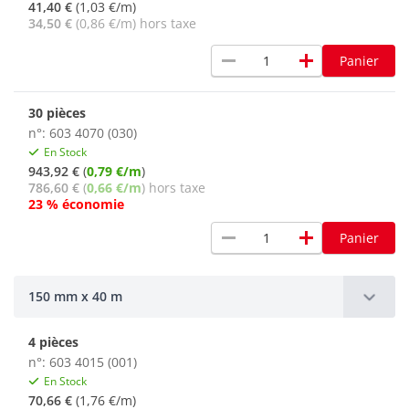
41,40 €
(1,03 €/m)
34,50 €
(0,86 €/m) hors taxe
remove
add
Panier
30 pièces
n°: 603 4070 (030)
En Stock
943,92 €
(
0,79 €/m
)
786,60 €
(
0,66 €/m
) hors taxe
23 % économie
remove
add
Panier
150 mm x 40 m
4 pièces
n°: 603 4015 (001)
En Stock
70,66 €
(1,76 €/m)