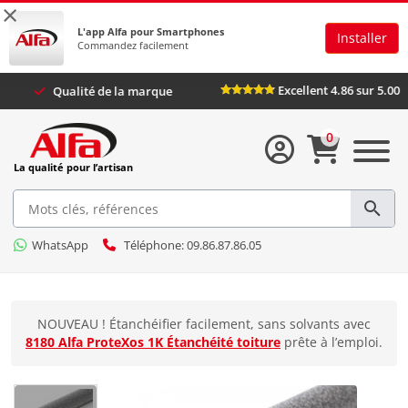
×
L'app Alfa pour Smartphones
Installer
Commandez facilement
Excellent 4.86 s
us
Qualité de la marque
0
La qualité pour l’artisan
WhatsApp
Téléphone: 09.86.87.86.05
NOUVEAU ! Étanchéifier facilement, sans solvants avec
8180 Alfa ProteXos 1K Étanchéité toiture
prête à l’emploi.