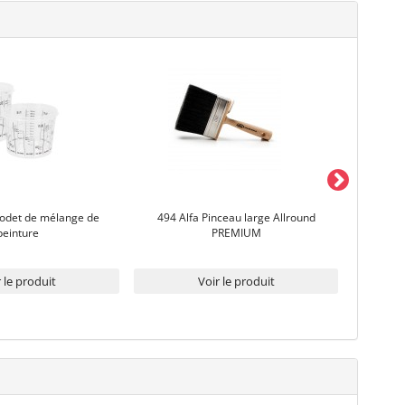
odet de mélange de
494 Alfa Pinceau large Allround
472 AL
peinture
PREMIUM
 le produit
Voir le produit