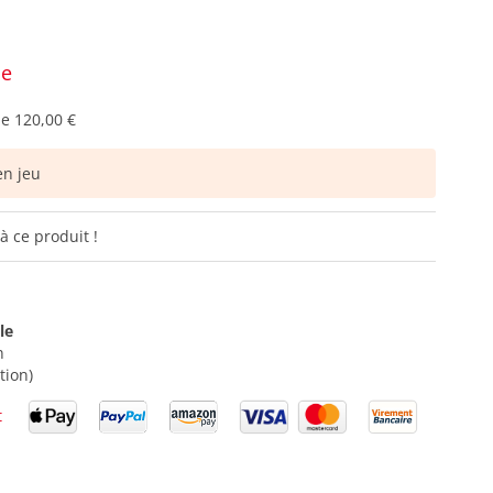
ce
de
120,00 €
n jeu
à ce produit !
le
n
tion)
t