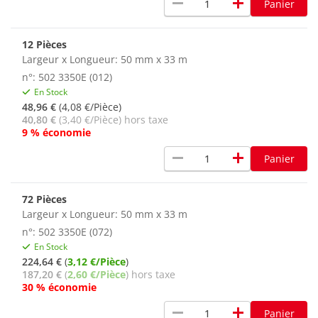
remove
add
Panier
12 Pièces
Largeur x Longueur: 50 mm x 33 m
n°: 502 3350E (012)
En Stock
48,96 €
(4,08 €/Pièce)
40,80 €
(3,40 €/Pièce) hors taxe
9 % économie
remove
add
Panier
72 Pièces
Largeur x Longueur: 50 mm x 33 m
n°: 502 3350E (072)
En Stock
224,64 €
(
3,12 €/Pièce
)
187,20 €
(
2,60 €/Pièce
) hors taxe
30 % économie
remove
add
Panier