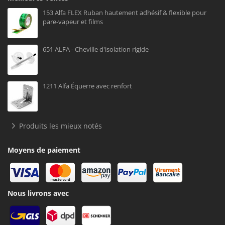
153 Alfa FLEX Ruban hautement adhésif & flexible pour
pare-vapeur et films
651 ALFA - Cheville d'isolation rigide
1211 Alfa Équerre avec renfort
Produits les mieux notés
Moyens de paiement
Nous livrons avec