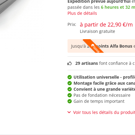
Expédition prévue aujourd’hui
e
passée dans les
6 heures et 32 
Plus de détails
à partir de 22,90 €/m
Prix:
Livraison gratuite
Jusqu'à
274 points Alfa Bonus
e
29 artisans
font confiance à c
Utilisation universelle - prof
Montage facile grâce aux can
Convient à une grande variét
Pas de fondation nécessaire
Gain de temps important
Voir tous les détails du produi