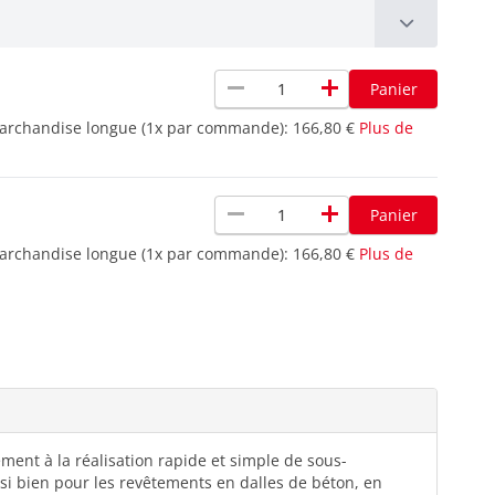
remove
add
Panier
marchandise longue (1x par commande):
166,80 €
Plus de
remove
add
Panier
marchandise longue (1x par commande):
166,80 €
Plus de
ement à la réalisation rapide et simple de sous-
ussi bien pour les revêtements en dalles de béton, en