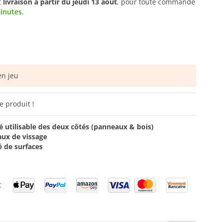
t
livraison à partir du
jeudi 13 août
, pour toute commande
minutes
.
n jeu
e produit !
ilé utilisable des deux côtés (panneaux & bois)
aux de vissage
é de surfaces
t