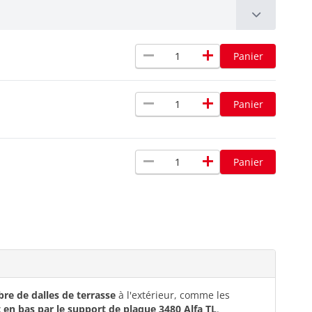
remove
add
Panier
remove
add
Panier
remove
add
Panier
ibre de dalles de terrasse
à l'extérieur, comme les
 en bas par le support de plaque 3480 Alfa TL
.