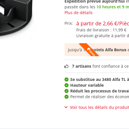
Expédition prévue aujourd’hui
e
passée dans les
10 heures et 9 
Plus de détails
à partir de 2,66 €/Piè
Prix:
Frais de livraison :
11,99 €
Livraison gratuite à partir 
Jusqu'à
115 points Alfa Bonus
e
7 artisans
font confiance à ce
Se substitue au 3480 Alfa TL
Hauteur variable
Réduit les processus de travai
Permet de réaliser des écono
Voir tous les détails du produi