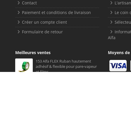
Contact
L'artisan
Paiement et conditions de livraison
Le coin 
Créer un compte client
Sélecteu
Formulaire de retour
Informat
Alfa
Meilleures ventes
Moyens de
153 Alfa FLEX Ruban hautement
adhésif & flexible pour pare-vapeur
et films
651 ALFA - Cheville d'isolation rigide
1211 Alfa Équerre avec renfort
Produits les mieux notés