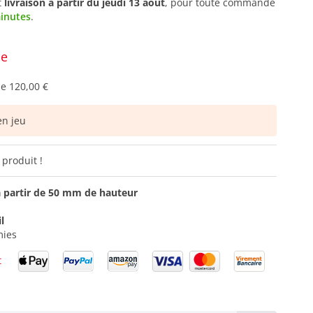
t
livraison à partir du
jeudi 13 août
, pour toute commande
minutes
.
ce
de
120,00 €
n jeu
 produit !
 à partir de 50 mm de hauteur
l
mies
t