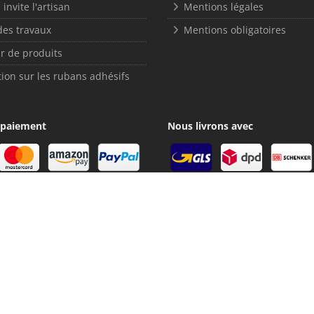
 invite l'artisan
Mentions légales
des travaux
Mentions obligatoires
r de produits
ion sur les rubans adhésifs
 paiement
Nous livrons avec
Suivez-nous sur les réseaux so