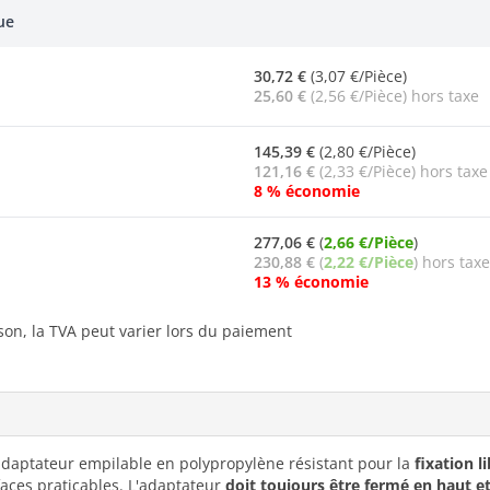
ue
30,72 €
(3,07 €/Pièce)
25,60 €
(2,56 €/Pièce) hors taxe
145,39 €
(2,80 €/Pièce)
121,16 €
(2,33 €/Pièce) hors taxe
8 % économie
277,06 €
(
2,66 €/Pièce
)
230,88 €
(
2,22 €/Pièce
) hors taxe
13 % économie
ison, la TVA peut varier lors du paiement
daptateur empilable en polypropylène résistant pour la
fixation l
rfaces praticables. L'adaptateur
doit toujours être fermé en haut et