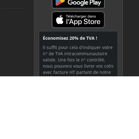
Économisez 20% de TVA !
Il suffit pour cela d'indiquer votre
n° de TVA intracommunautaire
valide. Une fois le n° contrôlé,
nous pouvons vous livrer vos colis
avec facture HT partant de notre
maison mère en Allemagne !
ciaux !
Indiquer votre n° de TVA
Abonnez-vous à notre Newsletter
Plus de détails