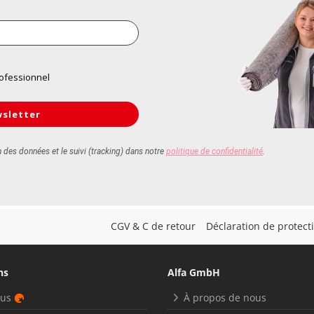
CGV & C de retour
Déclaration de protec
ns
Alfa GmbH
nus
À propos de nous