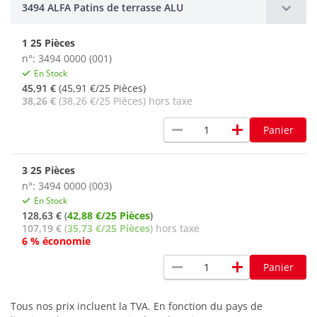
3494 ALFA Patins de terrasse ALU
1 25 Pièces
n°: 3494 0000 (001)
En Stock
45,91 €
(45,91 €/25 Pièces)
38,26 €
(38,26 €/25 Pièces) hors taxe
remove
add
Panier
3 25 Pièces
n°: 3494 0000 (003)
En Stock
128,63 €
(
42,88 €/25 Pièces
)
107,19 €
(
35,73 €/25 Pièces
) hors taxe
6 % économie
remove
add
Panier
Tous nos prix incluent la TVA. En fonction du pays de