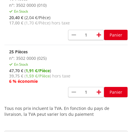
n°: 3502 0000 (010)
En Stock
20,40 €
(2,04 €/Pièce)
17,00 €
(1,70 €/Pièce) hors taxe
remove
add
Panier
25 Pièces
n°: 3502 0000 (025)
En Stock
47,70 €
(
1,91 €/Pièce
)
39,75 €
(
1,59 €/Pièce
) hors taxe
6 % économie
remove
add
Panier
Tous nos prix incluent la TVA. En fonction du pays de
livraison, la TVA peut varier lors du paiement