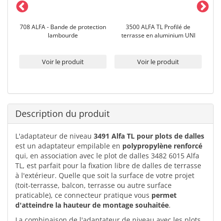
-
708 ALFA - Bande de protection
3500 ALFA TL Profilé de
348
lambourde
terrasse en aluminium UNI
Voir le produit
Voir le produit
Description du produit
L'adaptateur de niveau
3491 Alfa TL pour plots de dalles
est un adaptateur empilable en
polypropylène renforcé
qui, en association avec le plot de dalles 3482 6015 Alfa
TL, est parfait pour la fixation libre de dalles de terrasse
à l'extérieur. Quelle que soit la surface de votre projet
(toit-terrasse, balcon, terrasse ou autre surface
praticable), ce connecteur pratique vous
permet
d'atteindre la hauteur de montage souhaitée
.
La combinaison de l'adaptateur de niveau avec les plots