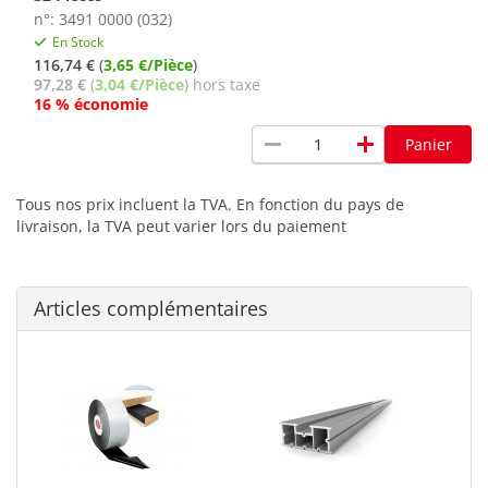
n°: 3491 0000 (032)
En Stock
116,74 €
(
3,65 €/Pièce
)
97,28 €
(
3,04 €/Pièce
) hors taxe
16 % économie
remove
add
Panier
Tous nos prix incluent la TVA. En fonction du pays de
livraison, la TVA peut varier lors du paiement
Articles complémentaires