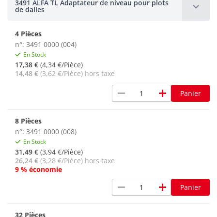
3491 ALFA TL Adaptateur de niveau pour plots
de dalles
4 Pièces
n°: 3491 0000 (004)
En Stock
17,38 €
(4,34 €/Pièce)
14,48 €
(3,62 €/Pièce) hors taxe
remove
add
Panier
8 Pièces
n°: 3491 0000 (008)
En Stock
31,49 €
(3,94 €/Pièce)
26,24 €
(3,28 €/Pièce) hors taxe
9 % économie
remove
add
Panier
32 Pièces