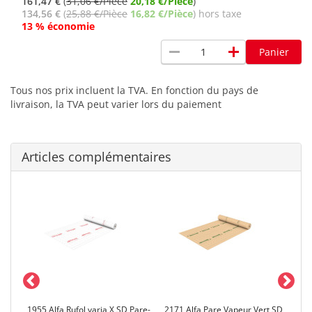
161,47 €
(
31,06 €/Pièce
20,18 €/Pièce
)
134,56 €
(
25,88 €/Pièce
16,82 €/Pièce
) hors taxe
13 % économie
remove
add
Panier
Tous nos prix incluent la TVA. En fonction du pays de
livraison, la TVA peut varier lors du paiement
Articles complémentaires
éité
1955 Alfa Rufol varia X SD Pare-
2171 Alfa Pare Vapeur Vert SD