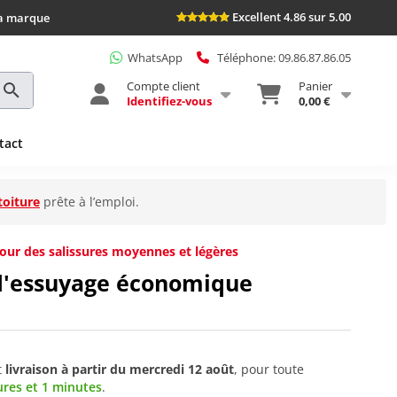
Excellent 4.86 sur 5.00
la marque
WhatsApp
Téléphone: 09.86.87.86.05
Compte client
Panier
Identifiez-vous
0,00 €
tact
toiture
prête à l’emploi.
our des salissures moyennes et légères
d'essuyage économique
t
livraison à partir du
mercredi 12 août
, pour toute
ures et 1 minutes
.