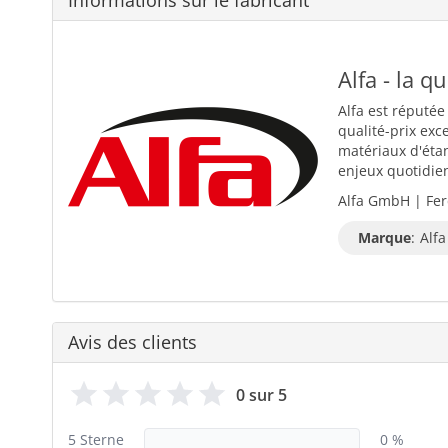
Alfa - la q
Alfa est réputée
qualité-prix exc
matériaux d'éta
enjeux quotidiens
Alfa GmbH | Fer
Marque
:
Alfa
Avis des clients
0 sur 5
5 Sterne
0 %