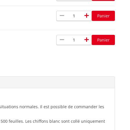
remove
add
Panier
remove
add
Panier
ituations normales. Il est possible de commander les
500 feuilles. Les chiffons blanc sont collé uniquement