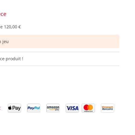
èce
de
120,00 €
 jeu
ce produit !
t