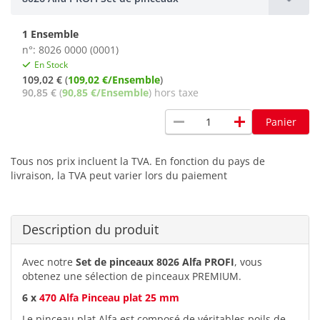
1 Ensemble
n°: 8026 0000 (0001)
En Stock
109,02 €
(
109,02 €/Ensemble
)
90,85 €
(
90,85 €/Ensemble
) hors taxe
remove
add
Panier
Tous nos prix incluent la TVA. En fonction du pays de
livraison, la TVA peut varier lors du paiement
Description du produit
Avec notre
Set de pinceaux 8026 Alfa PROFI
, vous
obtenez une sélection de pinceaux PREMIUM.
6 x
470 Alfa Pinceau plat 25 mm
Le pinceau plat Alfa est composé de véritables poils de