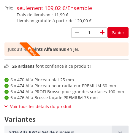
seulement 109,02 €/Ensemble
Prix:
Frais de livraison :
11,99 €
Livraison gratuite à partir de
120,00 €
remove
add
Panier
Jusqu'à
45 points Alfa Bonus
en jeu
26 artisans
font confiance à ce produit !
6 x 470 Alfa Pinceau plat 25 mm
6 x 474 Alfa Pinceau pour radiateur PREMIUM 60 mm
6 x 494 Alfa PROFI Brosse pour grandes surfaces 100 mm
6 x 476 Alfa Brosse façade PREMIUM 75 mm
Voir tous les détails du produit
Variantes
8026 Alfa PROFI Set de pinceaux