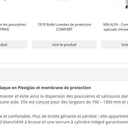
e les poussières
7618 Bollé Lunettes de protection
906 ALFA - Com
 FRAIS
COMFORT
spéciale chimie
oduit
Voir le produit
Voir
plaque en Plexiglas et membrane de protection
 monter et évite ainsi la dispersion des poussières et salissures d
aucune aide. Elle est conçue pour des largeurs de 790 – 1300 mm e
 et confortable. Plus de tirette gênante et pénible ; elle apparti
d´étanchéité à brosse et une serrure à cylindre intégré garantissen