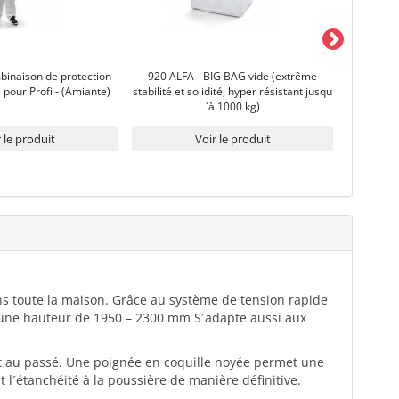
binaison de protection
920 ALFA - BIG BAG vide (extrême
92
 pour Profi - (Amiante)
stabilité et solidité, hyper résistant jusqu
´à 1000 kg)
 le produit
Voir le produit
ans toute la maison. Grâce au système de tension rapide
t une hauteur de 1950 – 2300 mm S´adapte aussi aux
ent au passé. Une poignée en coquille noyée permet une
t l´étanchéité à la poussière de manière définitive.