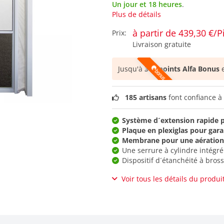
Un jour et 18 heures
.
Plus de détails
à partir de 439,30 €/P
Prix:
Livraison gratuite
Jusqu'à
366 points Alfa Bonus
e
185 artisans
font confiance à 
Système d´extension rapide 
Plaque en plexiglas pour garan
Membrane pour une aération
Une serrure à cylindre intégré
Dispositif d´étanchéité à bros
Voir tous les détails du produi