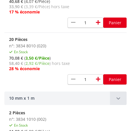
40,68 €
(4,07 €/Pièce)
33,90 €
(3,39 €/Pièce) hors taxe
17 % économie
remove
add
Panier
20 Pièces
n°: 3834 8010 (020)
En Stock
70,08 €
(
3,50 €/Pièce
)
58,40 €
(
2,92 €/Pièce
) hors taxe
28 % économie
remove
add
Panier
10 mm x 1 m
2 Pièces
n°: 3834 1010 (002)
En Stock