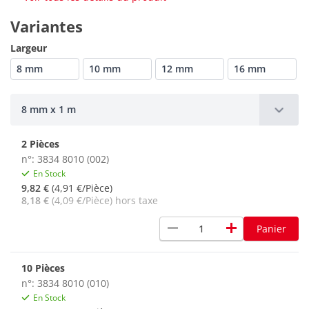
Variantes
Largeur
8 mm
10 mm
12 mm
16 mm
8 mm x 1 m
2 Pièces
n°: 3834 8010 (002)
En Stock
9,82 €
(4,91 €/Pièce)
8,18 €
(4,09 €/Pièce) hors taxe
remove
add
Panier
10 Pièces
n°: 3834 8010 (010)
En Stock