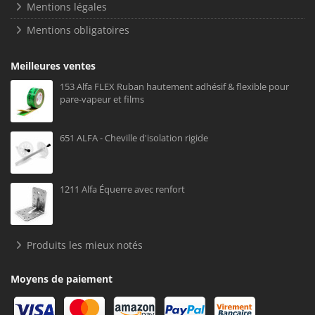
Mentions légales
Mentions obligatoires
Meilleures ventes
153 Alfa FLEX Ruban hautement adhésif & flexible pour
pare-vapeur et films
651 ALFA - Cheville d'isolation rigide
1211 Alfa Équerre avec renfort
Produits les mieux notés
Moyens de paiement