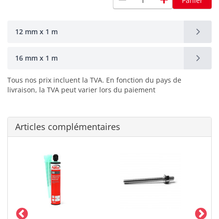
remove
add
Panier
12 mm x 1 m
16 mm x 1 m
Tous nos prix incluent la TVA. En fonction du pays de
livraison, la TVA peut varier lors du paiement
Articles complémentaires