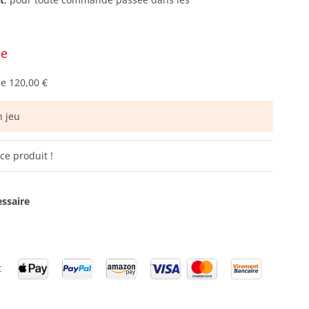
ce
de
120,00 €
 jeu
ce produit !
essaire
t