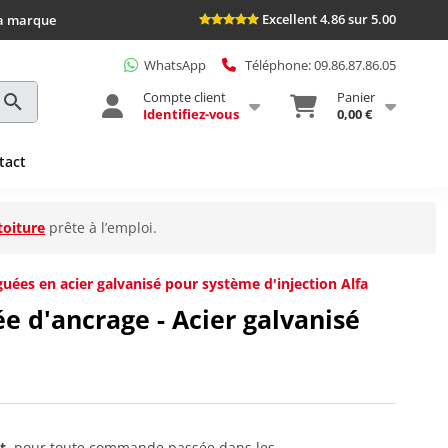
Excellent 4.86 sur 5.00
la marque
WhatsApp
Téléphone: 09.86.87.86.05
Compte client
Panier
Identifiez-vous
0,00 €
tact
toiture
prête à l’emploi.
uées en acier galvanisé pour système d'injection Alfa
tée d'ancrage - Acier galvanisé
t
, pour toute commande passée dans les