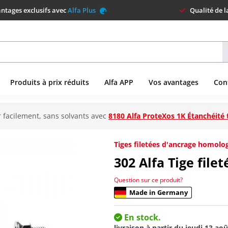
ntages exclusifs avec
Alfa Plus
Qualité de 
Produits à prix réduits
Alfa APP
Vos avantages
Con
 facilement, sans solvants avec
8180 Alfa ProteXos 1K Étanchéité 
Tiges filetées d'ancrage homolog
302
Alfa Tige file
Question sur ce produit?
Made in Germany
En stock.
livraison à partir du
jeudi 13 aoû