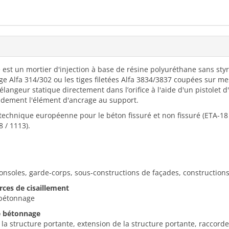
est un mortier d'injection à base de résine polyuréthane sans styrè
age Alfa 314/302 ou les tiges filetées Alfa 3834/3837 coupées sur 
langeur statique directement dans l’orifice à l'aide d'un pistolet 
solidement l'élément d'ancrage au support.
technique européenne pour le béton fissuré et non fissuré (ETA-18 /
 / 1113).
consoles, garde-corps, sous-constructions de façades, constructions
rces de cisaillement
 bétonnage
de bétonnage
a structure portante, extension de la structure portante, raccord