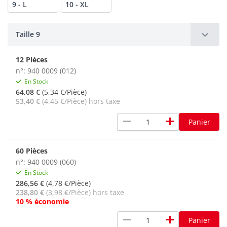
9 - L
10 - XL
Taille 9
12 Pièces
n°: 940 0009 (012)
En Stock
64,08 €
(5,34 €/Pièce)
53,40 €
(4,45 €/Pièce) hors taxe
remove
add
Panier
60 Pièces
n°: 940 0009 (060)
En Stock
286,56 €
(4,78 €/Pièce)
238,80 €
(3,98 €/Pièce) hors taxe
10 % économie
remove
add
Panier