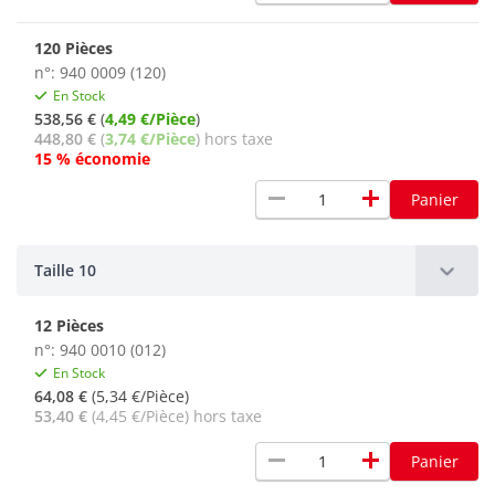
120 Pièces
n°: 940 0009 (120)
En Stock
538,56 €
(
4,49 €/Pièce
)
448,80 €
(
3,74 €/Pièce
) hors taxe
15 % économie
remove
add
Panier
Taille 10
12 Pièces
n°: 940 0010 (012)
En Stock
64,08 €
(5,34 €/Pièce)
53,40 €
(4,45 €/Pièce) hors taxe
remove
add
Panier