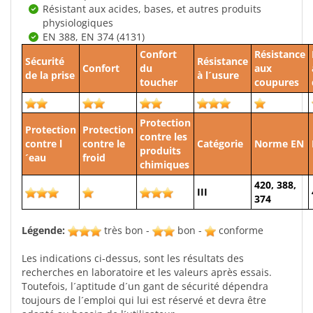
Résistant aux acides, bases, et autres produits
physiologiques
EN 388, EN 374 (4131)
Confort
Résistance
Sécurité
Résistance
Confort
du
aux
de la prise
à l´usure
toucher
coupures
Protection
Protection
Protection
contre les
contre l
contre le
Catégorie
Norme EN
produits
´eau
froid
chimiques
420, 388,
III
374
Légende:
très bon -
bon -
conforme
Les indications ci-dessus, sont les résultats des
recherches en laboratoire et les valeurs après essais.
Toutefois, l´aptitude d´un gant de sécurité dépendra
toujours de l´emploi qui lui est réservé et devra être