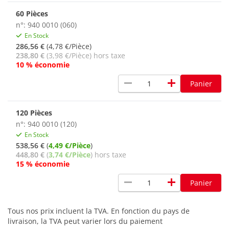
60 Pièces
n°: 940 0010 (060)
En Stock
286,56 €
(4,78 €/Pièce)
238,80 €
(3,98 €/Pièce) hors taxe
10 % économie
remove
add
Panier
120 Pièces
n°: 940 0010 (120)
En Stock
538,56 €
(
4,49 €/Pièce
)
448,80 €
(
3,74 €/Pièce
) hors taxe
15 % économie
remove
add
Panier
Tous nos prix incluent la TVA. En fonction du pays de
livraison, la TVA peut varier lors du paiement