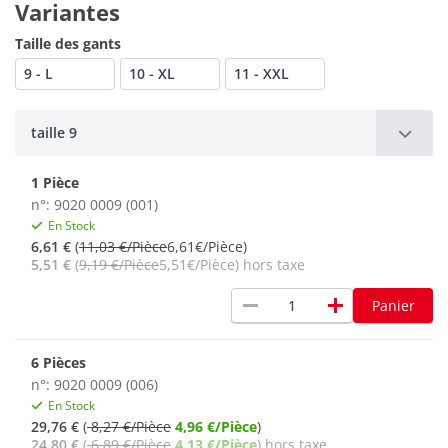
Variantes
Taille des gants
9 - L
10 - XL
11 - XXL
taille 9
1 Pièce
n°: 9020 0009 (001)
En Stock
6,61 €
(
11,03 €/Pièce
6,61€/Pièce)
5,51 €
(
9,19 €/Pièce
5,51€/Pièce) hors taxe
remove
add
Panier
6 Pièces
n°: 9020 0009 (006)
En Stock
29,76 €
(
8,27 €/Pièce
4,96 €/Pièce
)
24,80 €
(
6,89 €/Pièce
4,13 €/Pièce
) hors taxe