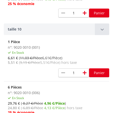
25 % économie
remove
add
Panier
taille 10
1 Pièce
n°: 9020 0010 (001)
En Stock
6,61 €
(
11,03 €/Pièce
6,61€/Pièce)
5,51 €
(
9,19 €/Pièce
5,51€/Pièce) hors taxe
remove
add
Panier
6 Pièces
n°: 9020 0010 (006)
En Stock
29,76 €
(
8,27 €/Pièce
4,96 €/Pièce
)
24,80 €
(
6,89 €/Pièce
4,13 €/Pièce
) hors taxe
25 % économie