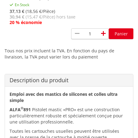
En Stock
37,13 €
(18,56 €/Pièce)
30,94 €
(15,47 €/Pièce) hors taxe
20 % économie
remove
add
Panier
Tous nos prix incluent la TVA. En fonction du pays de
livraison, la TVA peut varier lors du paiement
Description du produit
Emploi avec des mastics de silicones et colles ultra
simple
®
ALFA
891
Pistolet mastic «PRO» est une construction
particulièrement robuste et spécialement conçue pour
une utilisation professionnelle.
Toutes les cartouches usuelles peuvent être utilisées
avec la presse de la cartouche à moitié ouverte.