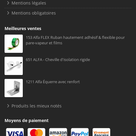
Mentions légales
Mentions obligatoires
Meilleures ventes
153 Alfa FLEX Ruban hautement adhésif & flexible pour
pare-vapeur et films
651 ALFA - Cheville d'isolation rigide
1211 Alfa Équerre avec renfort
Produits les mieux notés
Moyens de paiement