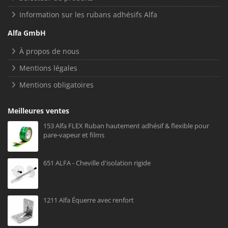
Information sur les rubans adhésifs Alfa
Alfa GmbH
À propos de nous
Mentions légales
Mentions obligatoires
Meilleures ventes
153 Alfa FLEX Ruban hautement adhésif & flexible pour
pare-vapeur et films
651 ALFA - Cheville d'isolation rigide
1211 Alfa Équerre avec renfort