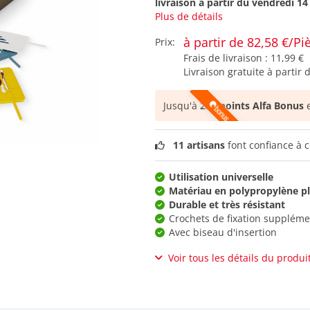
livraison à partir du
vendredi 14
Plus de détails
à partir de 82,58 €/Pi
Prix:
Frais de livraison :
11,99 €
Livraison gratuite à partir 
Jusqu'à
253 points Alfa Bonus
e
11 artisans
font confiance à c
Utilisation universelle
Matériau en polypropylène pl
Durable et très résistant
Crochets de fixation suppléme
Avec biseau d'insertion
Voir tous les détails du produi