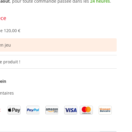
 août
, pour toute commande passée dans les
24 heures
.
èce
de
120,00 €
n jeu
e produit !
ein
ntaires
t