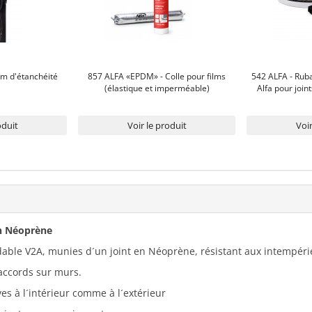
m d'étanchéité
857 ALFA «EPDM» - Colle pour films
542 ALFA - Ruba
(élastique et imperméable)
Alfa pour joi
oduit
Voir le produit
Voir
en Néoprène
ydable V2A, munies d´un joint en Néoprène, résistant aux intempéri
raccords sur murs.
ves à l´intérieur comme à l´extérieur