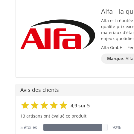
Alfa - la q
Alfa est réputée
qualité-prix exc
matériaux d'éta
enjeux quotidiens
Alfa GmbH | Fer
Marque
:
Alfa
Avis des clients
4,9 sur 5
13 artisans ont évalué ce produit.
5 étoiles
92%