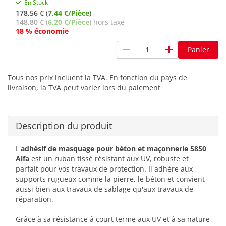
En Stock
178,56 €
(
7,44 €/Pièce
)
148,80 €
(
6,20 €/Pièce
) hors taxe
18 % économie
remove
add
Panier
Tous nos prix incluent la TVA. En fonction du pays de
livraison, la TVA peut varier lors du paiement
Description du produit
L'
adhésif de masquage pour béton et maçonnerie 5850
Alfa
est un ruban tissé résistant aux UV, robuste et
parfait pour vos travaux de protection. Il adhère aux
supports rugueux comme la pierre, le béton et convient
aussi bien aux travaux de sablage qu'aux travaux de
réparation.
Grâce à sa résistance à court terme aux UV et à sa nature