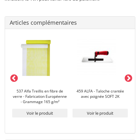
Articles complémentaires
537 Alfa Treillis en fibre de
459 ALFA - Taloche crantée
5
r
verre - Fabrication Européenne
avec poignée SOFT 2K
ve
- Grammage 165 g/m²
Voir le produit
Voir le produit