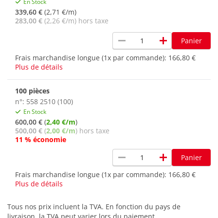
En Stock
339,60 €
(2,71 €/m)
283,00 €
(2,26 €/m) hors taxe
remove
add
Panier
Frais marchandise longue (1x par commande):
166,80 €
Plus de détails
100 pièces
n°: 558 2510 (100)
En Stock
600,00 €
(
2,40 €/m
)
500,00 €
(
2,00 €/m
) hors taxe
11 % économie
remove
add
Panier
Frais marchandise longue (1x par commande):
166,80 €
Plus de détails
Tous nos prix incluent la TVA. En fonction du pays de
livraison, la TVA peut varier lors du paiement