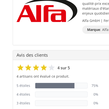
qualité-prix exc
matériaux d'éta
enjeux quotidiens
Alfa GmbH | Fer
Marque
:
Alfa
Avis des clients
4 sur 5
4 artisans ont évalué ce produit.
5 étoiles
75%
4 étoiles
0%
3 étoiles
0%