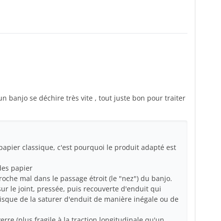
banjo se déchire très vite , tout juste bon pour traiter
apier classique, c'est pourquoi le produit adapté est
des papier
croche mal dans le passage étroit (le "nez") du banjo.
sur le joint, pressée, puis recouverte d'enduit qui
risque de la saturer d'enduit de manière inégale ou de
erre (plus fragile à la traction longitudinale qu'un