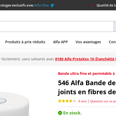
ntages exclusifs avec
Alfa Plus
Qualité de 
Produits à prix réduits
Alfa APP
Vos avantages
Con
 facilement, sans solvants avec
8180 Alfa ProteXos 1K Étanchéité 
Bande ultra fine et perméable à 
546
Alfa Bande de
joints en fibres d
|
4 avis
Question sur ce p
En stock.