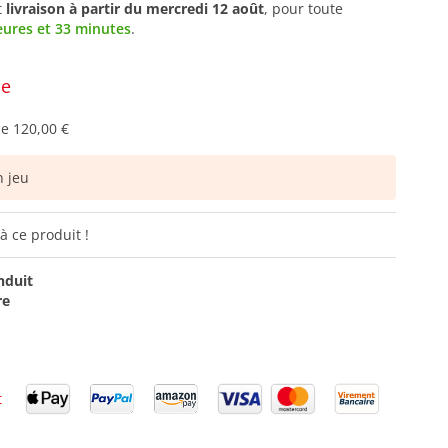
t
livraison à partir du
mercredi 12 août
, pour toute
eures et 33 minutes
.
ce
de
120,00 €
 jeu
à ce produit !
nduit
re
t