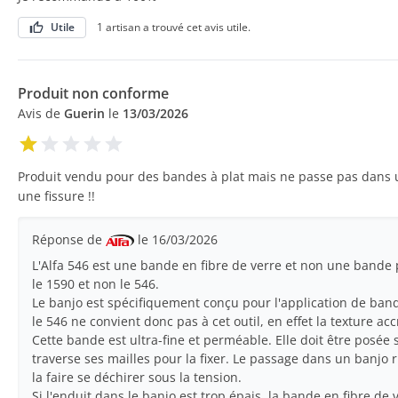
Utile
1 artisan a trouvé cet avis utile.
Produit non conforme
Avis de
Guerin
le
13/03/2026
Produit vendu pour des bandes à plat mais ne passe pas dans un 
une fissure !!
Réponse de
le 16/03/2026
L'Alfa 546 est une bande en fibre de verre et non une bande p
le 1590 et non le 546.
Le banjo est spécifiquement conçu pour l'application de ban
le 546 ne convient donc pas à cet outil, en effet la texture ac
Cette bande est ultra-fine et perméable. Elle doit être posée 
traverse ses mailles pour la fixer. Le passage dans un banjo 
la faire se déchirer sous la tension.
Si l'enduit dans le banjo est trop épais, la bande en fibre de v