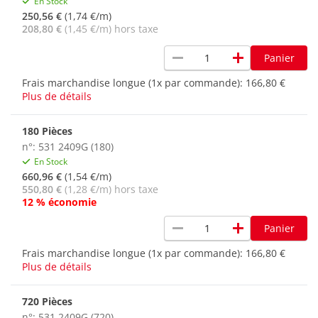
En Stock
250,56 €
(1,74 €/m)
208,80 €
(1,45 €/m) hors taxe
remove
add
Panier
Frais marchandise longue (1x par commande):
166,80 €
Plus de détails
180 Pièces
n°: 531 2409G (180)
En Stock
660,96 €
(1,54 €/m)
550,80 €
(1,28 €/m) hors taxe
12 % économie
remove
add
Panier
Frais marchandise longue (1x par commande):
166,80 €
Plus de détails
720 Pièces
n°: 531 2409G (720)