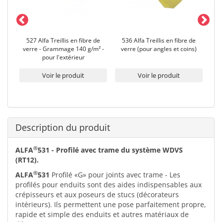
527 Alfa Treillis en fibre de
536 Alfa Treillis en fibre de
526 
S
verre - Grammage 140 g/m² -
verre (pour angles et coins)
G
pour l'extérieur
Voir le produit
Voir le produit
Description du produit
®
ALFA
531 - Profilé avec trame du système WDVS
(RT12).
®
ALFA
531
Profilé «G» pour joints avec trame - Les
profilés pour enduits sont des aides indispensables aux
crépisseurs et aux poseurs de stucs (décorateurs
intérieurs). Ils permettent une pose parfaitement propre,
rapide et simple des enduits et autres matériaux de