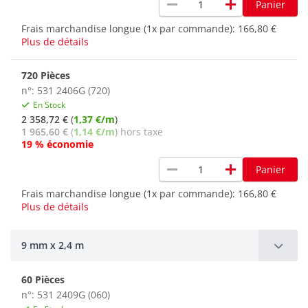
remove
add
Panier
Frais marchandise longue (1x par commande):
166,80 €
Plus de détails
720 Pièces
n°: 531 2406G (720)
En Stock
2 358,72 €
(
1,37 €/m
)
1 965,60 €
(
1,14 €/m
) hors taxe
19 % économie
remove
add
Panier
Frais marchandise longue (1x par commande):
166,80 €
Plus de détails
9 mm x 2,4 m
60 Pièces
n°: 531 2409G (060)