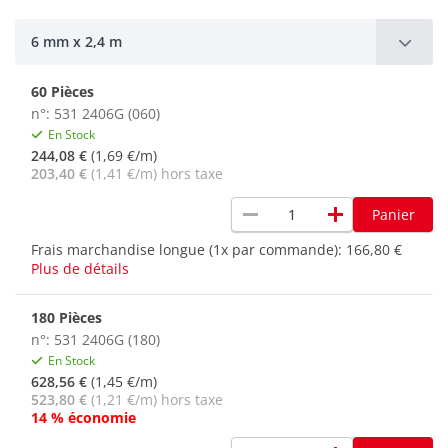
6 mm x 2,4 m
60 Pièces
n°: 531 2406G (060)
En Stock
244,08 €
(1,69 €/m)
203,40 €
(1,41 €/m) hors taxe
remove
add
Panier
Frais marchandise longue (1x par commande):
166,80 €
Plus de détails
180 Pièces
n°: 531 2406G (180)
En Stock
628,56 €
(1,45 €/m)
523,80 €
(1,21 €/m) hors taxe
14 % économie