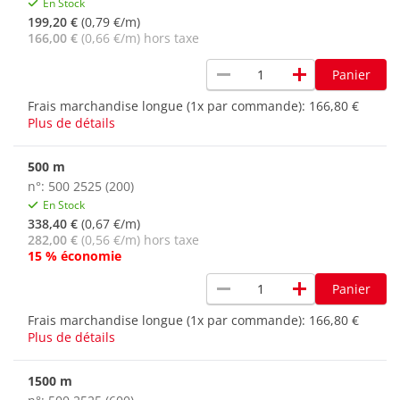
En Stock
199,20 €
(0,79 €/m)
166,00 €
(0,66 €/m) hors taxe
remove
add
Panier
Frais marchandise longue (1x par commande):
166,80 €
Plus de détails
500 m
n°: 500 2525 (200)
En Stock
338,40 €
(0,67 €/m)
282,00 €
(0,56 €/m) hors taxe
15 % économie
remove
add
Panier
Frais marchandise longue (1x par commande):
166,80 €
Plus de détails
1500 m