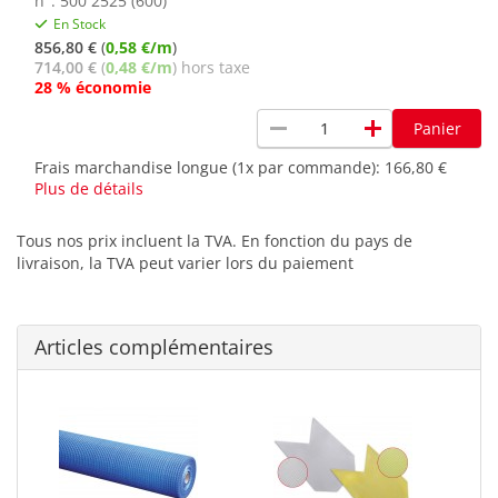
n°: 500 2525 (600)
En Stock
856,80 €
(
0,58 €/m
)
714,00 €
(
0,48 €/m
) hors taxe
28 % économie
remove
add
Panier
Frais marchandise longue (1x par commande):
166,80 €
Plus de détails
Tous nos prix incluent la TVA. En fonction du pays de
livraison, la TVA peut varier lors du paiement
Articles complémentaires