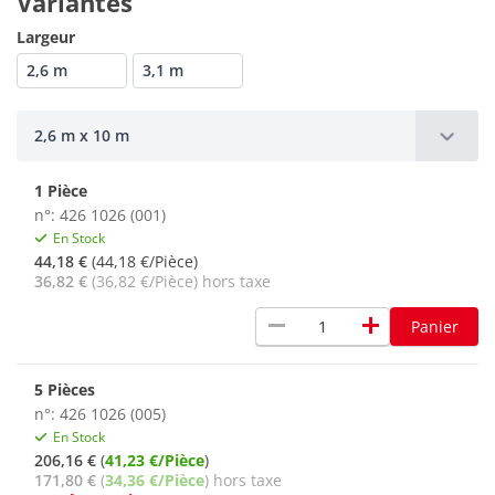
Variantes
Largeur
2,6 m
3,1 m
2,6 m x 10 m
1 Pièce
n°: 426 1026 (001)
En Stock
44,18 €
(44,18 €/Pièce)
36,82 €
(36,82 €/Pièce) hors taxe
remove
add
Panier
5 Pièces
n°: 426 1026 (005)
En Stock
206,16 €
(
41,23 €/Pièce
)
171,80 €
(
34,36 €/Pièce
) hors taxe