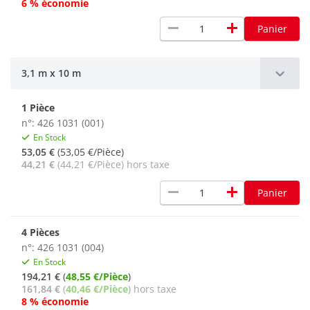
6 % économie
remove
add
Panier
3,1 m x 10 m
1 Pièce
n°: 426 1031 (001)
En Stock
53,05 €
(53,05 €/Pièce)
44,21 €
(44,21 €/Pièce) hors taxe
remove
add
Panier
4 Pièces
n°: 426 1031 (004)
En Stock
194,21 €
(
48,55 €/Pièce
)
161,84 €
(
40,46 €/Pièce
) hors taxe
8 % économie