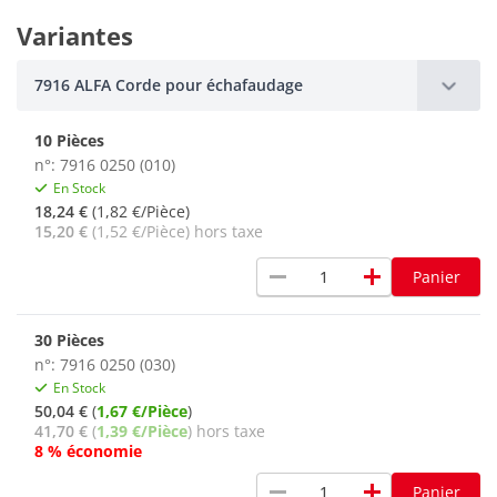
Variantes
7916 ALFA Corde pour échafaudage
10 Pièces
n°: 7916 0250 (010)
En Stock
18,24 €
(1,82 €/Pièce)
15,20 €
(1,52 €/Pièce) hors taxe
remove
add
Panier
30 Pièces
n°: 7916 0250 (030)
En Stock
50,04 €
(
1,67 €/Pièce
)
41,70 €
(
1,39 €/Pièce
) hors taxe
8 % économie
remove
add
Panier