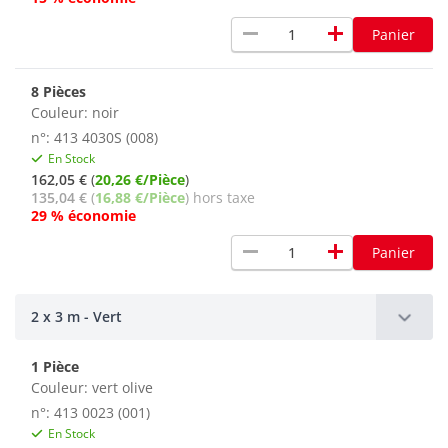
remove
add
Panier
8 Pièces
Couleur: noir
n°: 413 4030S (008)
En Stock
162,05 €
(
20,26 €/Pièce
)
135,04 €
(
16,88 €/Pièce
) hors taxe
29 % économie
remove
add
Panier
2 x 3 m - Vert
1 Pièce
Couleur: vert olive
n°: 413 0023 (001)
En Stock