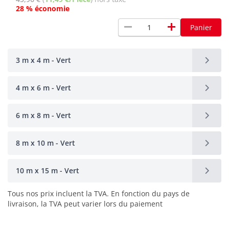
28 % économie
remove
add
Panier
3 m x 4 m - Vert
4 m x 6 m - Vert
6 m x 8 m - Vert
8 m x 10 m - Vert
10 m x 15 m - Vert
Tous nos prix incluent la TVA. En fonction du pays de
livraison, la TVA peut varier lors du paiement