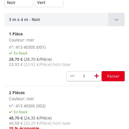
Noir
Vert
3 m x 4 m - Noir
1 Pièce
Couleur: noir
n°: 413 4030S (001)
En Stock
28,70 €
(28,70 €/Pièce)
23,92 €
(23,92 €/Pièce) hors taxe
remove
add
Panier
2 Pièces
Couleur: noir
n°: 413 4030S (002)
En Stock
48,70 €
(24,35 €/Pièce)
40,58 €
(20,29 €/Pièce) hors taxe
15 % économie