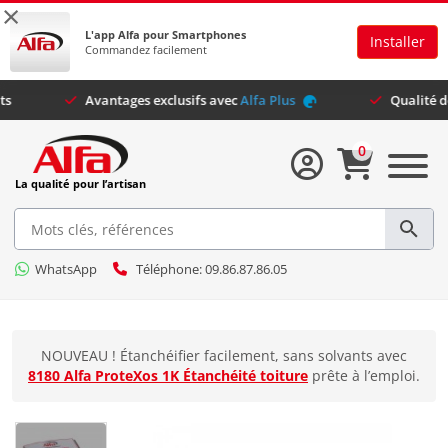
×
L'app Alfa pour Smartphones
Installer
Commandez facilement
ts satisfaits
Avantages exclusifs avec
Alfa Plus
0
La qualité pour l’artisan
WhatsApp
Téléphone: 09.86.87.86.05
NOUVEAU ! Étanchéifier facilement, sans solvants avec
8180 Alfa ProteXos 1K Étanchéité toiture
prête à l’emploi.