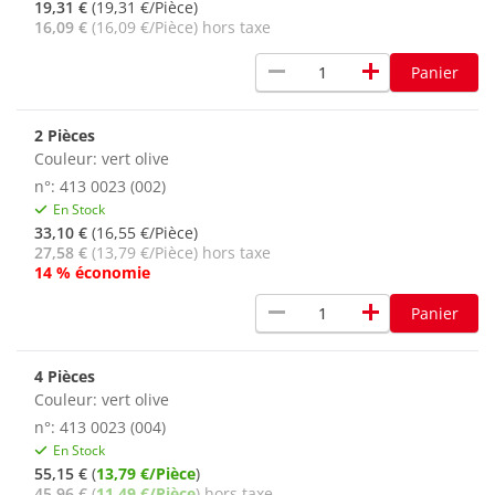
19,31 €
(19,31 €/Pièce)
16,09 €
(16,09 €/Pièce) hors taxe
remove
add
Panier
2 Pièces
Couleur: vert olive
n°: 413 0023 (002)
En Stock
33,10 €
(16,55 €/Pièce)
27,58 €
(13,79 €/Pièce) hors taxe
14 % économie
remove
add
Panier
4 Pièces
Couleur: vert olive
n°: 413 0023 (004)
En Stock
55,15 €
(
13,79 €/Pièce
)
45,96 €
(
11,49 €/Pièce
) hors taxe