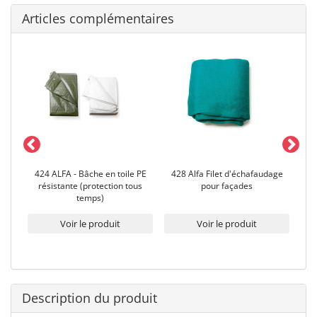
Articles complémentaires
tion
424 ALFA - Bâche en toile PE
428 Alfa Filet d'échafaudage
426
e
résistante (protection tous
pour façades
temps)
Voir le produit
Voir le produit
Description du produit