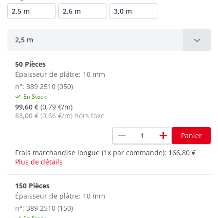
2,5 m
2,6 m
3,0 m
2,5 m
50 Pièces
Épaisseur de plâtre: 10 mm
n°: 389 2510 (050)
En Stock
99,60 €
(0,79 €/m)
83,00 €
(0,66 €/m) hors taxe
remove
add
Panier
Frais marchandise longue (1x par commande):
166,80 €
Plus de détails
150 Pièces
Épaisseur de plâtre: 10 mm
n°: 389 2510 (150)