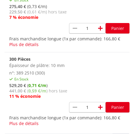
En Stock
275,40 €
(0,73 €/m)
229,50 €
(0,61 €/m) hors taxe
7 % économie
remove
add
Panier
Frais marchandise longue (1x par commande):
166,80 €
Plus de détails
300 Pièces
Épaisseur de plâtre: 10 mm
n°: 389 2510 (300)
En Stock
529,20 €
(
0,71 €/m
)
441,00 €
(
0,59 €/m
) hors taxe
11 % économie
remove
add
Panier
Frais marchandise longue (1x par commande):
166,80 €
Plus de détails