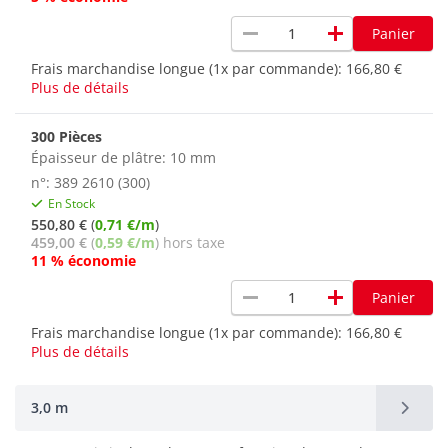
remove
add
Panier
Frais marchandise longue (1x par commande):
166,80 €
Plus de détails
300 Pièces
Épaisseur de plâtre: 10 mm
n°: 389 2610 (300)
En Stock
550,80 €
(
0,71 €/m
)
459,00 €
(
0,59 €/m
) hors taxe
11 % économie
remove
add
Panier
Frais marchandise longue (1x par commande):
166,80 €
Plus de détails
3,0 m