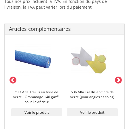
Tous nos prix incluent la TVA. En fonction du pays de
livraison, la TVA peut varier lors du paiement
Articles complémentaires
527 Alfa Treillis en fibre de
536 Alfa Treillis en fibre de
526 
S
verre - Grammage 140 g/m² -
verre (pour angles et coins)
G
pour l'extérieur
Voir le produit
Voir le produit