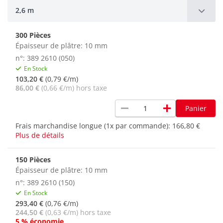
2,6 m
300 Pièces
Épaisseur de plâtre: 10 mm
n°: 389 2610 (050)
En Stock
103,20 €
(0,79 €/m)
86,00 €
(0,66 €/m) hors taxe
remove
add
Panier
Frais marchandise longue (1x par commande):
166,80 €
Plus de détails
150 Pièces
Épaisseur de plâtre: 10 mm
n°: 389 2610 (150)
En Stock
293,40 €
(0,76 €/m)
244,50 €
(0,63 €/m) hors taxe
5 % économie