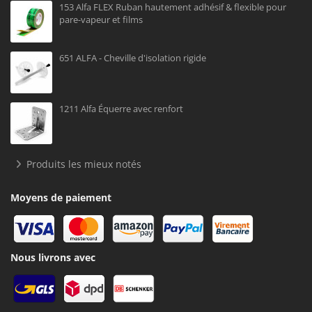
153 Alfa FLEX Ruban hautement adhésif & flexible pour
pare-vapeur et films
651 ALFA - Cheville d'isolation rigide
1211 Alfa Équerre avec renfort
Produits les mieux notés
Moyens de paiement
Nous livrons avec