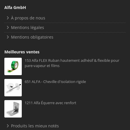
Alfa GmbH
À propos de nous
Mentions légales
Mentions obligatoires
Meilleures ventes
153 Alfa FLEX Ruban hautement adhésif & flexible pour
pare-vapeur et films
651 ALFA - Cheville d'isolation rigide
1211 Alfa Équerre avec renfort
Produits les mieux notés