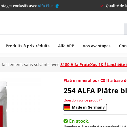
ntages exclusifs avec
Alfa Plus
Qualité de 
Produits à prix réduits
Alfa APP
Vos avantages
Con
 facilement, sans solvants avec
8180 Alfa ProteXos 1K Étanchéité 
Plâtre minéral pur CS II à base
254
ALFA Plâtre bl
Question sur ce produit?
Made in Germany
En stock.
livraison à partir du
vendredi 14