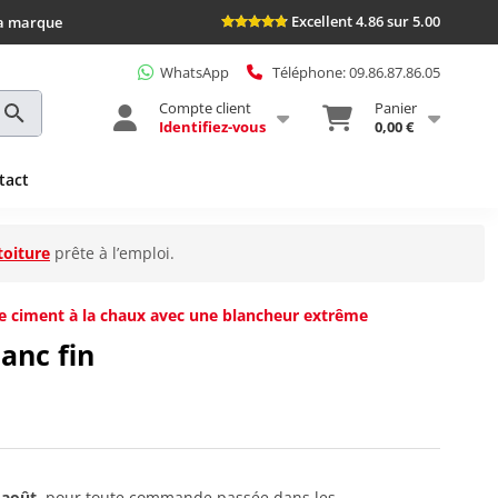
Excellent 4.86 sur 5.00
la marque
WhatsApp
Téléphone: 09.86.87.86.05
Compte client
Panier
Identifiez-vous
0,00 €
tact
toiture
prête à l’emploi.
 de ciment à la chaux avec une blancheur extrême
anc fin
 août
, pour toute commande passée dans les