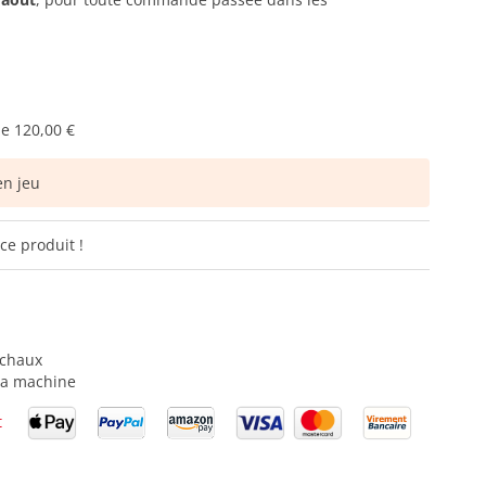
de
120,00 €
n jeu
ce produit !
 chaux
 la machine
t