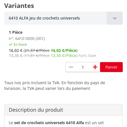
Variantes
6410 ALFA Jeu de crochets universels
1 Pièce
n°: 6410 0000 (001)
En Stock
16,02 €
(
21,37 €/Pièce
16,02 €/Pièce
)
13,35 €
(
17,81 €/Pièce
13,35 €/Pièce
) hors taxe
remove
add
Panier
Tous nos prix incluent la TVA. En fonction du pays de
livraison, la TVA peut varier lors du paiement
Description du produit
Le
set de crochets universels 6410 Alfa
est un set