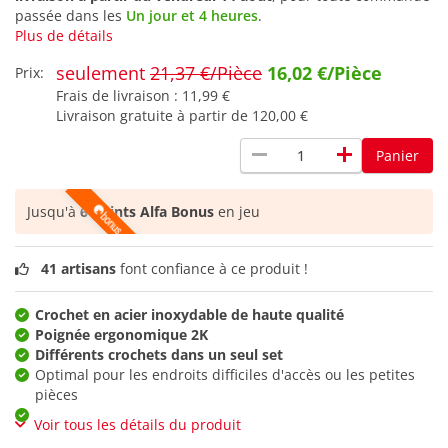
passée dans les
Un jour et 4 heures
.
Plus de détails
seulement
21,37 €/Pièce
16,02 €/Pièce
Prix:
Frais de livraison :
11,99 €
Livraison gratuite à partir de
120,00 €
remove
add
Panier
Jusqu'à
6 points Alfa Bonus
en jeu
41 artisans
font confiance à ce produit !
Crochet en acier inoxydable de haute qualité
Poignée ergonomique 2K
Différents crochets dans un seul set
Optimal pour les endroits difficiles d'accès ou les petites
pièces
Voir tous les détails du produit