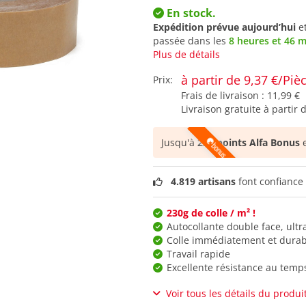
En stock.
Expédition prévue aujourd’hui
e
passée dans les
8 heures et 46 
Plus de détails
à partir de 9,37 €/Piè
Prix:
Frais de livraison :
11,99 €
Livraison gratuite à partir 
Jusqu'à
225 points Alfa Bonus
e
4.819 artisans
font confiance 
230g de colle / m² !
Autocollante double face, ult
Colle immédiatement et dura
Travail rapide
Excellente résistance au temp
Voir tous les détails du produi