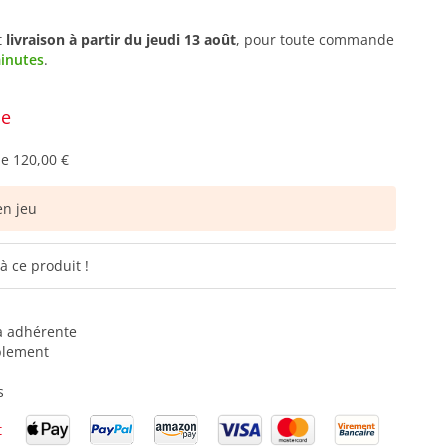
t
livraison à partir du
jeudi 13 août
, pour toute commande
minutes
.
ce
de
120,00 €
n jeu
à ce produit !
ra adhérente
blement
s
t