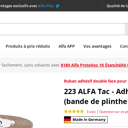
ntages exclusifs avec
Alfa Plus
Qualité de 
Produits à prix réduits
Alfa APP
Vos avantages
Con
 facilement, sans solvants avec
8180 Alfa ProteXos 1K Étanchéité 
Ruban adhésif double face pour 
223
ALFA Tac - Adh
(bande de plinthe
|
3 avis
Question sur ce p
Made in Germany