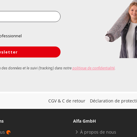
CGV & C de retour
Déclaration de protec
ns
Alfa GmbH
nus
À propos de nous