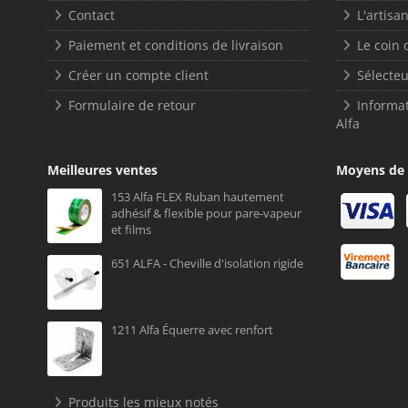
Contact
L'artisan
Paiement et conditions de livraison
Le coin 
Créer un compte client
Sélecteu
Formulaire de retour
Informat
Alfa
Meilleures ventes
Moyens de
153 Alfa FLEX Ruban hautement
adhésif & flexible pour pare-vapeur
et films
651 ALFA - Cheville d'isolation rigide
1211 Alfa Équerre avec renfort
Produits les mieux notés