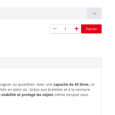
remove
add
Panier
mpagner au quotidien. Avec une
capacité de 49 litres
, ce
tés en plein air. Grâce aux bretelles et à la ceinture
a stabilité et protège les objets
même lorsque vous