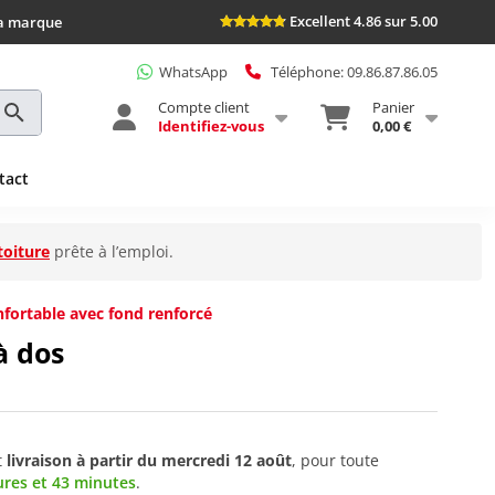
Excellent 4.86 sur 5.00
la marque
WhatsApp
Téléphone: 09.86.87.86.05
Compte client
Panier
Identifiez-vous
0,00 €
tact
toiture
prête à l’emploi.
fortable avec fond renforcé
à dos
t
livraison à partir du
mercredi 12 août
, pour toute
ures et 43 minutes
.