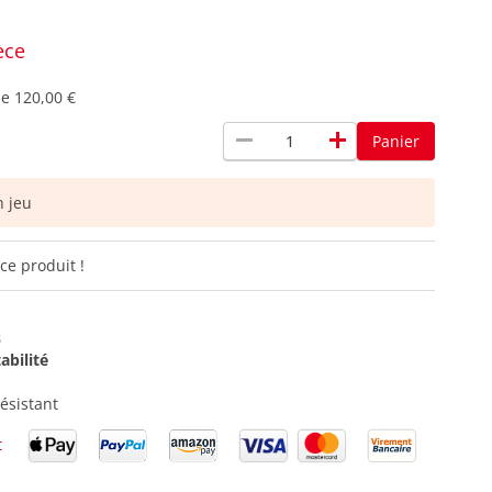
èce
de
120,00 €
remove
add
Panier
 jeu
ce produit !
s
abilité
ésistant
t