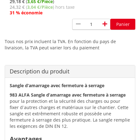
29,18 €
(
3,65 €/Pièce
)
24,32 €
(
3,04 €/Pièce
) hors taxe
31 % économie
remove
add
Panier
Tous nos prix incluent la TVA. En fonction du pays de
livraison, la TVA peut varier lors du paiement
Description du produit
Sangle d’amarrage avec fermeture à serrage
983 ALFA Sangle d’amarrage avec fermeture à serrage
pour la protection et la sécurité des charges ou pour
fixer d´autres charges et matériaux sur le chantier. Cette
sangle est extrêmement robuste et possède une
fermeture à serrage des plus pratique. La sangle remplie
les exigences de DIN EN 12.
Avantages