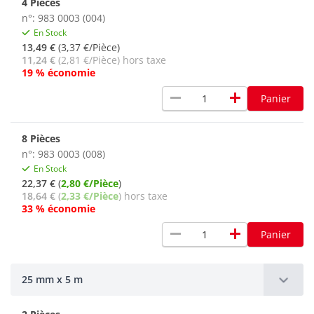
4 Pièces
n°: 983 0003 (004)
En Stock
13,49 €
(3,37 €/Pièce)
11,24 €
(2,81 €/Pièce) hors taxe
19 % économie
remove
add
Panier
8 Pièces
n°: 983 0003 (008)
En Stock
22,37 €
(
2,80 €/Pièce
)
18,64 €
(
2,33 €/Pièce
) hors taxe
33 % économie
remove
add
Panier
25 mm x 5 m