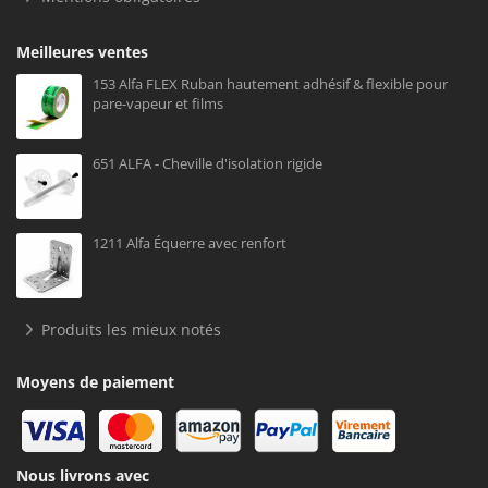
Meilleures ventes
153 Alfa FLEX Ruban hautement adhésif & flexible pour
pare-vapeur et films
651 ALFA - Cheville d'isolation rigide
1211 Alfa Équerre avec renfort
Produits les mieux notés
Moyens de paiement
Nous livrons avec