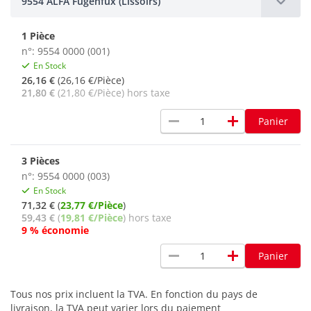
9554 ALFA Fugenfux (Lissoirs)
1 Pièce
n°: 9554 0000 (001)
En Stock
26,16 €
(26,16 €/Pièce)
21,80 €
(21,80 €/Pièce) hors taxe
remove
add
Panier
3 Pièces
n°: 9554 0000 (003)
En Stock
71,32 €
(
23,77 €/Pièce
)
59,43 €
(
19,81 €/Pièce
) hors taxe
9 % économie
remove
add
Panier
Tous nos prix incluent la TVA. En fonction du pays de
livraison, la TVA peut varier lors du paiement